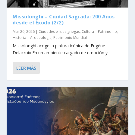
Missolonghi – Ciudad Sagrada: 200 Años
desde el Éxodo (2/2)
Mar 26, 2026
|
Ciudades e islas griegas
,
Cultura | Patrimonio
,
Historia | Arqueología
,
Patrimonio Mundial
Missolonghi acoge la pintura icónica de Eugène
Delacroix En un ambiente cargado de emoción y...
LEER MÁS