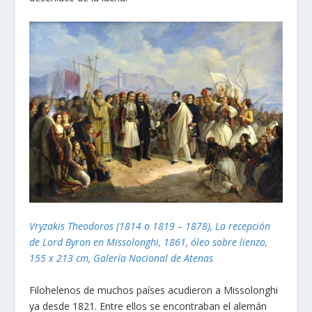
Vryzakis Theodoros (1814 o 1819 – 1878), La recepción
de Lord Byron en Missolonghi, 1861, óleo sobre lienzo,
155 x 213 cm, Galería Nacional de Atenas
Filohelenos de muchos países acudieron a Missolonghi
ya desde 1821. Entre ellos se encontraban el alemán