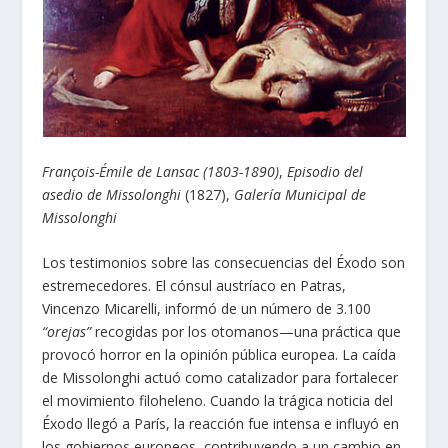
François-Émile de Lansac (1803-1890)
,
Episodio del
asedio de Missolonghi
(1827),
Galería Municipal de
Missolonghi
Los testimonios sobre las consecuencias del Éxodo son
estremecedores. El cónsul austríaco en Patras,
Vincenzo Micarelli, informó de un número de 3.100
“orejas”
recogidas por los otomanos—una práctica que
provocó horror en la opinión pública europea. La caída
de Missolonghi actuó como catalizador para fortalecer
el movimiento filoheleno. Cuando la trágica noticia del
Éxodo llegó a París, la reacción fue intensa e influyó en
los gobiernos europeos, contribuyendo a un cambio en