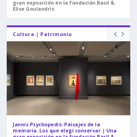
gran exposición en la Fundación Basil &
Elise Goulandris
Cultura | Patrimonio
Vacaciones de verano con arte en las islas
La zona más amplia del Monte Olimpo es
griegas, Parte 1/4 (Andros, Paros, Poros,
inscrita por unanimidad en la Lista del
Samos y Corfú)
Patrimonio Mundial de la UNESCO como
Bien Mixto
Jannis Psychopedis: Paisajes de la
memoria. Los que elegí conservar | Una
gran exposición en la Fundación Basil &