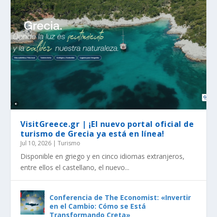
VisitGreece.gr | ¡El nuevo portal oficial de
turismo de Grecia ya está en línea!
Jul 10, 2026
|
Turismo
Disponible en griego y en cinco idiomas extranjeros,
entre ellos el castellano, el nuevo...
Conferencia de The Economist: «Invertir
en el Cambio: Cómo se Está
Transformando Creta»