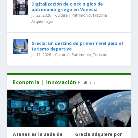
Digitalización de cinco siglos de
patrimonio griego en Venecia
Jul 22, 2026
|
Cultura | Patrimonio
,
Historia |
Arqueología
Grecia: un destino de primer nivel para el
turismo deportivo
Jul 17, 2026
|
Cultura | Patrimonio
,
Turismo
Economía | Innovación
El último
Atenas es la sede de
Grecia adquiere por