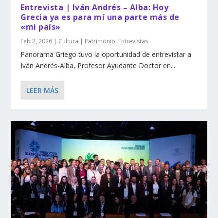
Entrevista | Iván Andrés – Alba: Hoy
Grecia ya es para mí una parte más de
«mi país»
Feb 2, 2026
|
Cultura | Patrimonio
,
Entrevistas
Panorama Griego tuvo la oportunidad de entrevistar a
Iván Andrés-Alba, Profesor Ayudante Doctor en...
LEER MÁS