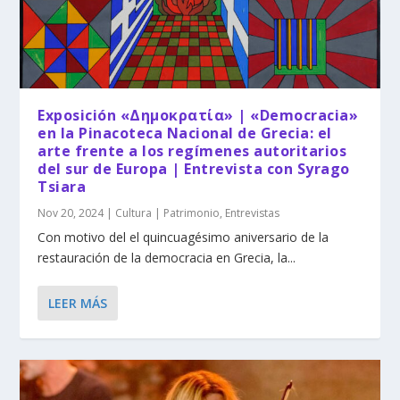
Exposición «Δημοκρατία» | «Democracia»
en la Pinacoteca Nacional de Grecia: el
arte frente a los regímenes autoritarios
del sur de Europa | Entrevista con Syrago
Tsiara
Nov 20, 2024
|
Cultura | Patrimonio
,
Entrevistas
Con motivo del el quincuagésimo aniversario de la
restauración de la democracia en Grecia, la...
LEER MÁS