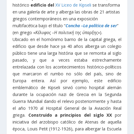
histórico
edificio del
XV Liceo de Kipseli
se transforma
en una galería de arte y alberga las obras de 21 artistas
griegos contemporáneos en una exposición
multifacética bajo el título “
Concha –La política de ser
”
(en griego «
Κέλυφος –Η πολιτική της ύπαρξης
»).
Ubicado en el homónimo barrio de la capital griega, el
edificio que desde hace ya 40 años alberga un colegio
público tiene una larga história que se remonta al siglo
pasado, y que a veces estaba estrechamente
entrelazada con los acontecimientos histórico-políticos
que marcaron el rumbo no sólo del país, sino de
Europa entera. Así por ejemplo, este edificio
emblemático de Kipseli sirvió como hospital alemán
durante la ocupación nazi de Grecia en la Segunda
Guerra Mundial dando el relevo posteriormente y hasta
el año 1970 al Hospital General de la Aviación Real
griega.
Construido a principios del siglo XX
por
iniciativa del arzobispo católico de Atenas de aquella
época, Louis Petit (1912-1926), para albergar la Escuela