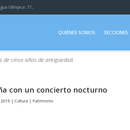
gua Olímpica: 77...
QUIÉNES SOMOS
SECCIONES
s de cinco años de antigüedad.
ña con un concierto nocturno
 2019
|
Cultura | Patrimonio