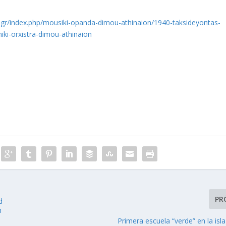
.gr/index.php/mousiki-opanda-dimou-athinaion/1940-taksideyontas-
iki-orxistra-dimou-athinaion
PR
d
n
Primera escuela “verde” en la isl