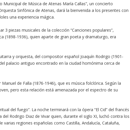
tro Municipal de Música de Atenas María Callas”, un concierto
 Orquesta Sinfónica de Atenas, dará la bienvenida a los presentes con
doles una experiencia mágica.
tar 3 piezas musicales de la colección “Canciones populares”,
ca (1898-1936), quien aparte de gran poeta y dramaturgo, era
uitarra y orquesta, del compositor español Joaquín Rodrigo (1901-
s del palacio antiguo encontrado en la ciudad homónima cerca de
 Manuel de Falla (1876-1946), que es música folclórica. Según la
joven, pero esta relación está amenazada por el espectro de su
itual del fuego”. La noche terminará con la ópera “El Cid” del francés
 del Rodrigo Diaz de Vivar quien, durante el siglo XI, luchó contra los
de varias regiones españolas como Castilla, Andalucía, Cataluña,