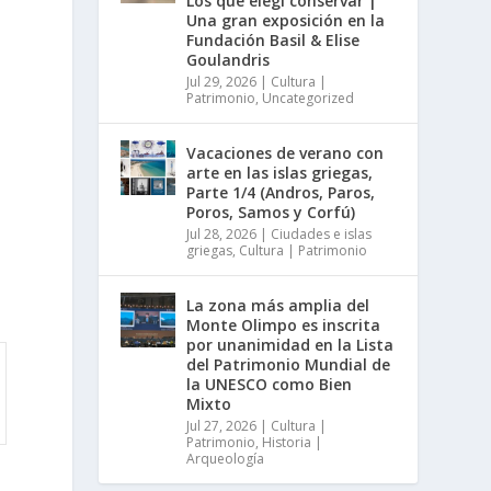
Los que elegí conservar |
Una gran exposición en la
Fundación Basil & Elise
Goulandris
s
Jul 29, 2026
|
Cultura |
Patrimonio
,
Uncategorized
Vacaciones de verano con
arte en las islas griegas,
Parte 1/4 (Andros, Paros,
Poros, Samos y Corfú)
Jul 28, 2026
|
Ciudades e islas
griegas
,
Cultura | Patrimonio
La zona más amplia del
Monte Olimpo es inscrita
por unanimidad en la Lista
del Patrimonio Mundial de
la UNESCO como Bien
Mixto
Jul 27, 2026
|
Cultura |
Patrimonio
,
Historia |
Arqueología