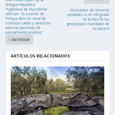
Antigua República
Yugoslava de Macedonia
Geoparque de Grevená:
afirman: “El acuerdo de
candidato a ser integrado
Prespa abre un canal de
en la Red de los
contacto cálido y amistoso
geoparques mundiales de
para las personas de
la Unesco
pensamiento positivo”
ANTERIOR
ARTÍCULOS RELACIONADOS