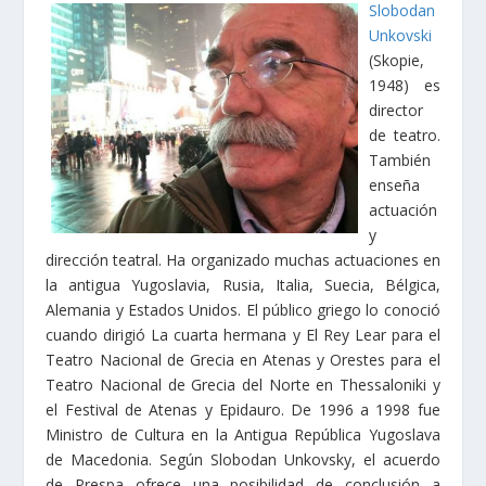
Slobodan
Unkovski
(Skopie,
1948) es
director
de teatro.
También
enseña
actuación
y
dirección teatral. Ha organizado muchas actuaciones en
la antigua Yugoslavia, Rusia, Italia, Suecia, Bélgica,
Alemania y Estados Unidos. El público griego lo conoció
cuando dirigió La cuarta hermana y El Rey Lear para el
Teatro Nacional de Grecia en Atenas y Orestes para el
Teatro Nacional de Grecia del Norte en Thessaloniki y
el Festival de Atenas y Epidauro. De 1996 a 1998 fue
Ministro de Cultura en la Antigua República Yugoslava
de Macedonia. Según Slobodan Unkovsky, el acuerdo
de Prespa ofrece una posibilidad de conclusión a