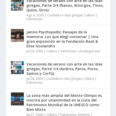
Vacaciones de verano con arte en las islas
griegas, Parte 2/4 (Naxos, Amorgos, Tinos,
Quíos, Siros)
Ago 6, 2026
|
Ciudades e islas griegas
,
Cultura |
Patrimonio
Jannis Psychopedis: Paisajes de la
memoria. Los que elegí conservar | Una
gran exposición en la Fundación Basil &
Elise Goulandris
Jul 29, 2026
|
Cultura | Patrimonio
,
Uncategorized
Vacaciones de verano con arte en las islas
griegas, Parte 1/4 (Andros, Paros, Poros,
Samos y Corfú)
Jul 28, 2026
|
Ciudades e islas griegas
,
Cultura |
Patrimonio
La zona más amplia del Monte Olimpo es
inscrita por unanimidad en la Lista del
Patrimonio Mundial de la UNESCO como
Bien Mixto
Jul 27, 2026
|
Cultura | Patrimonio
,
Historia |