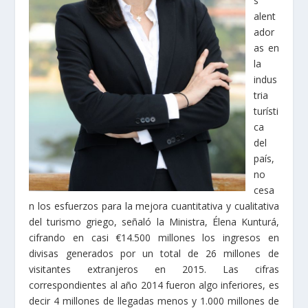
s
alent
ador
as en
la
indus
tria
turísti
ca
del
país,
no
cesa
n los esfuerzos para la mejora cuantitativa y cualitativa
del turismo griego, señaló la Ministra, Élena Kunturá,
cifrando en casi €14.500 millones los ingresos en
divisas generados por un total de 26 millones de
visitantes extranjeros en 2015. Las cifras
correspondientes al año 2014 fueron algo inferiores, es
decir 4 millones de llegadas menos y 1.000 millones de