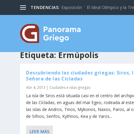
TENDENCIAS:
Exposición ¨ El Ideal Olímpico y la Tre
Etiqueta:
Ermúpolis
Descubriendo las ciudades griegas: Siros, 
Señora de las Cícladas
Abr 4, 2013
|
Ciudades e islas griegas
La isla de Siros está situada casi en el centro del archip
de las Cícladas, en aguas del mar Egeo, rodeada al est
las islas de Andros, Tinos, Mykonos, Naxos, Paros, al 
de Sifnos, Serifos, Kythnos, Kea y de Yaros...
LEER MÁS