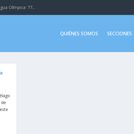
gua Olímpica: 77...
QUIÉNES SOMOS
SECCIONES
la
iélago
e de
oeste