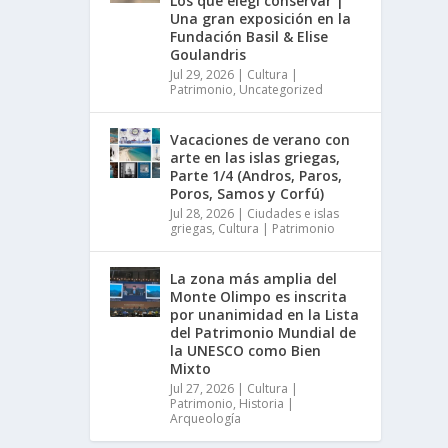
Los que elegí conservar |
Una gran exposición en la
Fundación Basil & Elise
Goulandris
Jul 29, 2026
|
Cultura |
Patrimonio
,
Uncategorized
Vacaciones de verano con
arte en las islas griegas,
Parte 1/4 (Andros, Paros,
Poros, Samos y Corfú)
Jul 28, 2026
|
Ciudades e islas
griegas
,
Cultura | Patrimonio
La zona más amplia del
Monte Olimpo es inscrita
por unanimidad en la Lista
del Patrimonio Mundial de
la UNESCO como Bien
Mixto
Jul 27, 2026
|
Cultura |
Patrimonio
,
Historia |
Arqueología