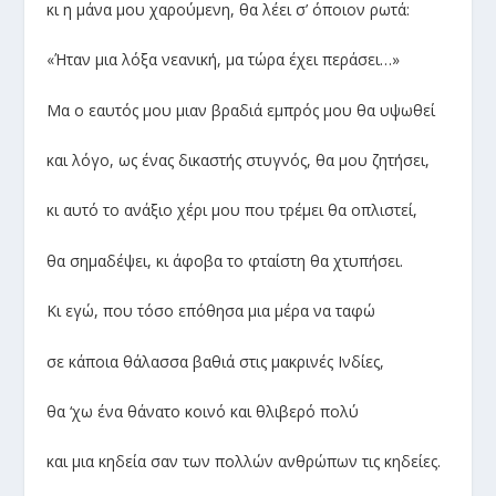
κι η µάνα µου χαρούµενη
,
θα λέει σ
’
όποιον ρωτά
:
«
Ήταν
µια
λόξα
νεανική
,
µα
τώρα
έχει
περάσει
…»
Μα
ο
εαυτός µου µιαν βραδιά εµπρός µου θα υψωθεί
και λόγο
,
ως ένας δικαστής στυγνός
,
θα µου ζητήσει
,
κι αυτό το ανάξιο χέρι µου που τρέµει θα οπλιστεί
,
θα σηµαδέψει
,
κι άφοβα το φταίστη θα χτυπήσει
.
Κι εγώ
,
που τόσο επόθησα µια µέρα να ταφώ
σε κάποια θάλασσα βαθιά στις µακρινές Ινδίες
,
θα
‘
χω ένα θάνατο κοινό και θλιβερό πολύ
και µια κηδεία σαν των πολλών ανθρώπων τις κηδείες
.