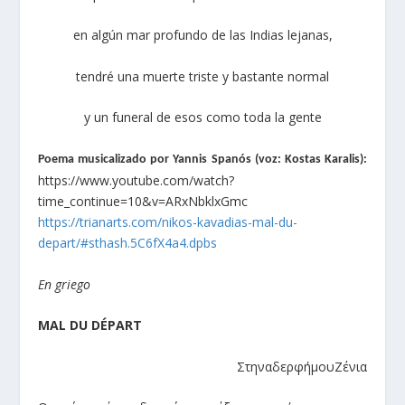
en algún mar profundo de las Indias lejanas,
tendré una muerte triste y bastante normal
y un funeral de esos como toda la gente
Poema musicalizado por Yannis Spanós (voz: Kostas Karalis):
https://www.youtube.com/watch?
time_continue=10&v=ARxNbklxGmc
https://trianarts.com/nikos-kavadias-mal-du-
depart/#sthash.5C6fX4a4.dpbs
En griego
MAL DU DÉPART
Στην
αδερφή
µου
Ζένια