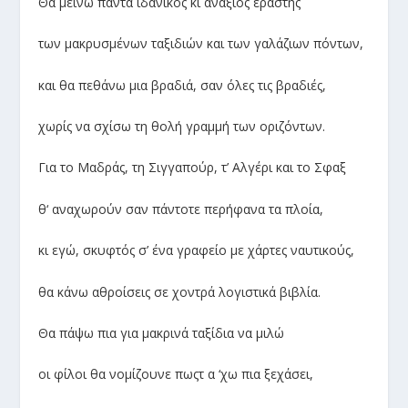
Θα µείνω πάντα ιδανικός κι ανάξιος εραστής
των µακρυσµένων ταξιδιών και των γαλάζιων πόντων
,
και θα πεθάνω µια βραδιά
,
σαν όλες τις βραδιές
,
χωρίς να σχίσω τη θολή γραµµή των οριζόντων
.
Για το Μαδράς
,
τη Σιγγαπούρ
,
τ
’
Αλγέρι και το Σφαξ
θ
‘
αναχωρούν σαν πάντοτε περήφανα τα πλοία
,
κι εγώ
,
σκυφτός σ
’
ένα γραφείο µε χάρτες ναυτικούς
,
θα κάνω αθροίσεις σε χοντρά λογιστικά βιβλία
.
Θα πάψω πια για µακρινά ταξίδια να µιλώ
οι φίλοι θα νοµίζουνε πωςτ α
‘
χω πια ξεχάσει
,