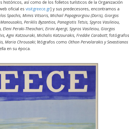
 históricos, así como de los folletos turísticos de la Organización
web oficial es
visitgreece.gr
] y sus predecesores, encontramos a
elos Spachis, Mimis Vitsoris, Michail Papageorgiou (Doris), Giorgos
nousakis, Periklis Byzantios, Panagiotis Tetsis, Spyros Vasileiou,
 Eleni Peraki-Theochari, Eirini Apergi, Spyros Vasileiou, Giorgos
chis, Agni Katzouraki, Michalis Katzourakis, Freddie Carabott
; fotógrafo
dis, Maria Chrousaki
; litógrafos como
Othon Pervolarakis y Sevastianos
lla en su época.