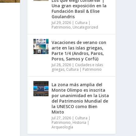
Los que elegí conservar |
Una gran exposición en la
Fundación Basil & Elise
Goulandris
Jul 29, 2026
|
Cultura |
Patrimonio
,
Uncategorized
Vacaciones de verano con
arte en las islas griegas,
Parte 1/4 (Andros, Paros,
Poros, Samos y Corfú)
Jul 28, 2026
|
Ciudades e islas
griegas
,
Cultura | Patrimonio
La zona más amplia del
Monte Olimpo es inscrita
por unanimidad en la Lista
del Patrimonio Mundial de
la UNESCO como Bien
Mixto
Jul 27, 2026
|
Cultura |
Patrimonio
,
Historia |
Arqueología