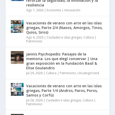
Nacional de 350 millones de euros para
reforzar la seguridad, la innovación y la
resiliencia
Ago 7, 2026
|
Economía | Innovación
Vacaciones de verano con arte en las islas
griegas, Parte 2/4 (Naxos, Amorgos, Tinos,
Quíos, Siros)
Ago 6, 2026
|
Ciudades e islas griegas
,
Cultura |
Patrimonio
Jannis Psychopedis: Paisajes de la
memoria. Los que elegí conservar | Una
gran exposición en la Fundación Basil &
Elise Goulandris
Jul 29, 2026
|
Cultura | Patrimonio
,
Uncategorized
Vacaciones de verano con arte en las islas
griegas, Parte 1/4 (Andros, Paros, Poros,
Samos y Corfú)
Jul 28, 2026
|
Ciudades e islas griegas
,
Cultura |
Patrimonio