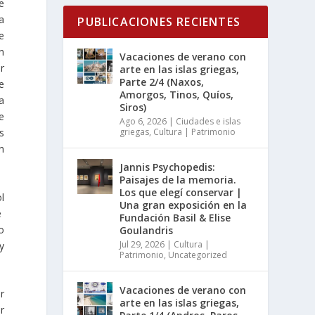
e
a
PUBLICACIONES RECIENTES
e
n
Vacaciones de verano con
r
arte en las islas griegas,
Parte 2/4 (Naxos,
e
Amorgos, Tinos, Quíos,
a
Siros)
e
Ago 6, 2026
|
Ciudades e islas
s
griegas
,
Cultura | Patrimonio
n
Jannis Psychopedis:
Paisajes de la memoria.
Los que elegí conservar |
l
Una gran exposición en la
e
Fundación Basil & Elise
zo
Goulandris
Jul 29, 2026
|
Cultura |
y
Patrimonio
,
Uncategorized
Vacaciones de verano con
r
arte en las islas griegas,
r