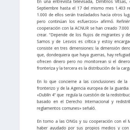
En una entrevista televisada, Dimitrios Vitsas,
Septiembre hasta el 17 del mismo mes 1.403 r
1.000 de ellos serán trasladados hacia otros lu
pero continúan los esfuerzos» afirmό. Refir
cooperación con la ACNUR se han creado 7.000 
crear. “Depende de los flujos de migrantes y del
Samos y de Lesvos es crítica y estoy encarga
consiste en tres dimensiones: la dimensión den
que, dondequiera que haya guerras, hay refugiad
ofrecen dinero pero no monitorean si el dinero 
fronteriza y la tercera es la distribución de la c
En lo que concierne a las conclusiones de la 
fronterizo y de la Agencia europea de la guardia 
«Dublín 4” que regula la cuestión de la redistribu
basado en el Derecho Internacional y redist
reglamentos comunes» señaló.
En torno a las ONGs y su cooperación con el M
haber ayudado por sus propios medios y con la