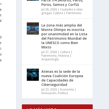
Parte 1/4 (Andros, Paros,
n
Poros, Samos y Corfú)
a
Jul 28, 2026
|
Ciudades e islas
griegas
,
Cultura | Patrimonio
e
l
La zona más amplia del
Monte Olimpo es inscrita
por unanimidad en la Lista
d
del Patrimonio Mundial de
la UNESCO como Bien
e
Mixto
o
Jul 27, 2026
|
Cultura |
l
Patrimonio
,
Historia |
Arqueología
a
Atenas es la sede de la
nueva Coalición Europea
de Capacidades de
Ciberseguridad
Jul 23, 2026
|
Economía |
Innovación
,
Política