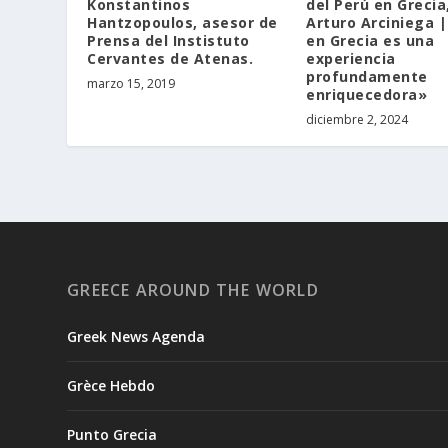
Konstantinos
del Perú en Grecia,
Hantzopoulos, asesor de
Arturo Arciniega |
Prensa del Instistuto
en Grecia es una
Cervantes de Atenas.
experiencia
profundamente
marzo 15, 2019
enriquecedora»
diciembre 2, 2024
GREECE AROUND THE WORLD
Greek News Agenda
Grèce Hebdo
Punto Grecia