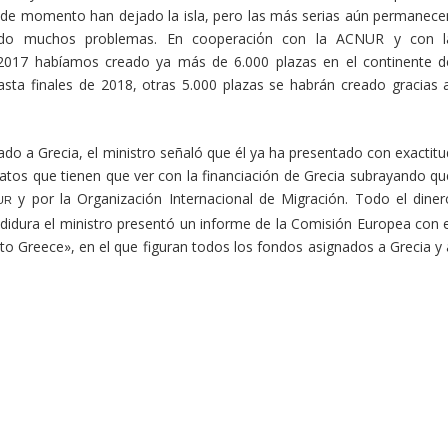
e momento han dejado la isla, pero las más serias aún permanece
nando muchos problemas. En cooperaciόn con la ACNUR y con l
 2017 habíamos creado ya más de 6.000 plazas en el continente d
sta finales de 2018, otras 5.000 plazas se habrán creado gracias a
nado a Grecia, el ministro señaló que él ya ha presentado con exactitu
atos que tienen que ver con la financiación de Grecia subrayando qu
y por la Organización Internacional de Migración. Todo el diner
UR
didura el ministro presentó un informe de la Comisión Europea con e
 to Greece», en el que figuran todos los fondos asignados a Grecia y 