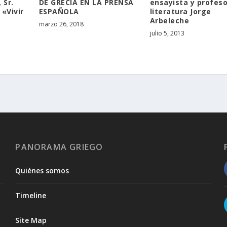
ensayista y profeso
 Sr.
DE GRECIA EN LA PRENSA
literatura Jorge
 «Vivir
ESPAÑOLA
Arbeleche
marzo 26, 2018
julio 5, 2013
PANORAMA GRIEGO
Quiénes somos
Timeline
Site Map