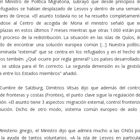
 el Ministro de Política Migratoria, subrayó que desde principios d
efugiados se habían desplazado de Lesvos y dentro de una seman
gares de Grecia. «El asunto todavía no se ha resuelto completament
iéndose al Centro de acogida de Moria el ministro señaló que e
plazas en estos últimos 7 meses mientras que otras 1.000 están po
 proceso de la redistribución. La situación en las islas de Quíos, d
do de encontrar una solución europea común […] Nuestra polίtic
ominada “external” que se centra en los refugiados y en el hecho d
os tembién. ¿Qué ocurre por regla general? Los países desarrollado
se utiliza para el fin correcto. La segunda dimensión es la gestió
arga entre los Estados miembros” añadió.
Cumbre de Salzburg, Dimitrios Vitsas dijo que además del contro
de fronteras y costas (Frontex), el punto clave sigue la regulación d
ción. «El asunto tiene 3 aspectos: migración external, control fronteri
ribución. Dicho de otro modo, sistema común europeo de asilo 
inisterio griego, el Ministro dijo que admira mucho a las ONGs po
 ayuda de tantos voluntarios. «A la isla de Lesvos en particula