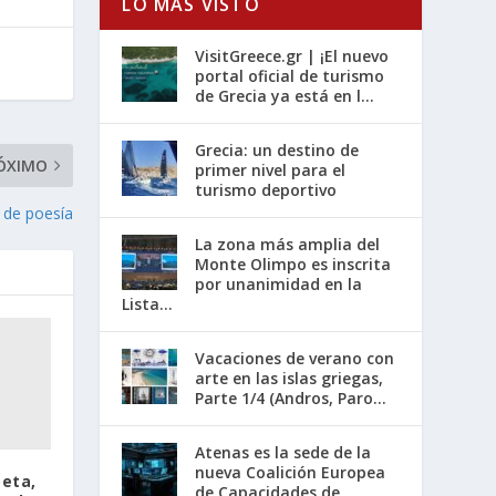
LO MÁS VISTO
VisitGreece.gr | ¡El nuevo
portal oficial de turismo
de Grecia ya está en l...
Grecia: un destino de
ÓXIMO
primer nivel para el
turismo deportivo
 de poesía
La zona más amplia del
Monte Olimpo es inscrita
por unanimidad en la
Lista...
Vacaciones de verano con
arte en las islas griegas,
Parte 1/4 (Andros, Paro...
Atenas es la sede de la
nueva Coalición Europea
oeta,
de Capacidades de