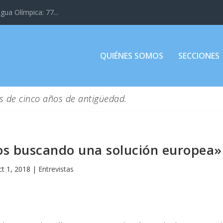
gua Olímpica: 77...
QUIÉNES SOMOS
SECCIONES
s de cinco años de antigüedad.
os buscando una solución europea»
t 1, 2018
|
Entrevistas