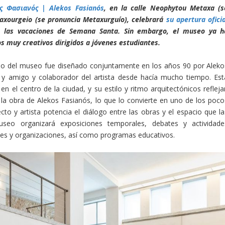
ος Φασιανός | Alekos Fasianós
, en la calle Neophytou Metaxa (s
taxourgeio (se pronuncia Metaxurguío), celebrará
su apertura oficia
e las vacaciones de Semana Santa. Sin embargo, el museo ya h
 muy creativos dirigidos a jóvenes estudiantes.
ficio del museo fue diseñado conjuntamente en los años 90 por Aleko
 y amigo y colaborador del artista desde hacía mucho tiempo. Est
n el centro de la ciudad, y su estilo y ritmo arquitectónicos refleja
an la obra de Alekos Fasianós, lo que lo convierte en uno de los poco
to y artista potencia el diálogo entre las obras y el espacio que la
museo organizará exposiciones temporales, debates y actividade
nes y organizaciones, así como programas educativos.