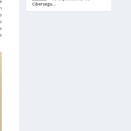
a
Cibersegu...
n
s
s
s
s