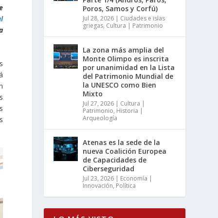
e
Poros, Samos y Corfú)
Jul 28, 2026
|
Ciudades e islas
l
griegas
,
Cultura | Patrimonio
a
La zona más amplia del
Monte Olimpo es inscrita
s
por unanimidad en la Lista
á
del Patrimonio Mundial de
la UNESCO como Bien
n
Mixto
s
Jul 27, 2026
|
Cultura |
s
Patrimonio
,
Historia |
Arqueología
s
Atenas es la sede de la
nueva Coalición Europea
de Capacidades de
Ciberseguridad
Jul 23, 2026
|
Economía |
Innovación
,
Política