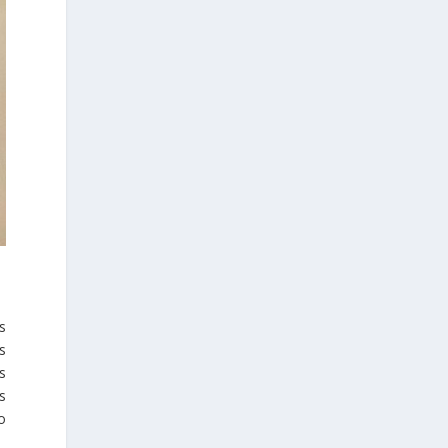
os
s
s
s
o