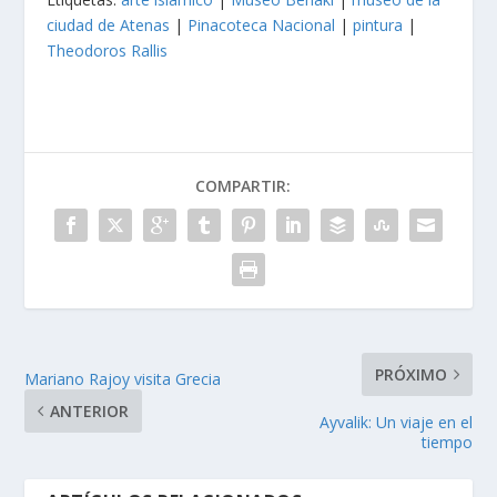
ciudad de Atenas
|
Pinacoteca Nacional
|
pintura
|
Theodoros Rallis
COMPARTIR:
PRÓXIMO
Mariano Rajoy visita Grecia
ANTERIOR
Ayvalik: Un viaje en el
tiempo