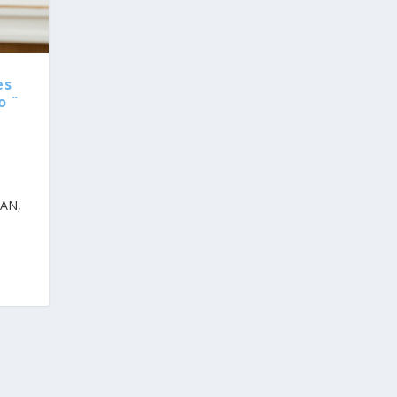
es
o ¨
º
TAN,