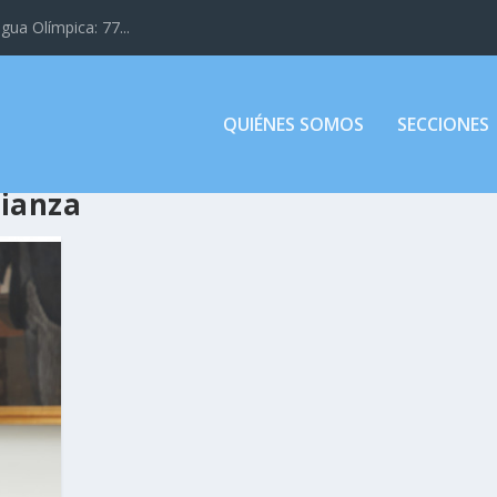
gua Olímpica: 77...
QUIÉNES SOMOS
SECCIONES
ianza