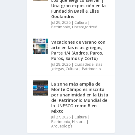
Los que elegí conservar |
Una gran exposición en la
Fundación Basil & Elise
Goulandris
Jul 29, 2026
|
Cultura |
Patrimonio
,
Uncategorized
Vacaciones de verano con
arte en las islas griegas,
Parte 1/4 (Andros, Paros,
Poros, Samos y Corfú)
Jul 28, 2026
|
Ciudades e islas
griegas
,
Cultura | Patrimonio
La zona más amplia del
Monte Olimpo es inscrita
por unanimidad en la Lista
del Patrimonio Mundial de
la UNESCO como Bien
Mixto
Jul 27, 2026
|
Cultura |
Patrimonio
,
Historia |
Arqueología