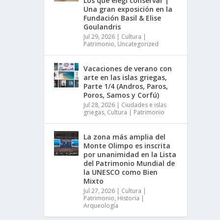
Los que elegí conservar |
Una gran exposición en la
Fundación Basil & Elise
Goulandris
Jul 29, 2026
|
Cultura |
Patrimonio
,
Uncategorized
Vacaciones de verano con
arte en las islas griegas,
Parte 1/4 (Andros, Paros,
Poros, Samos y Corfú)
Jul 28, 2026
|
Ciudades e islas
griegas
,
Cultura | Patrimonio
La zona más amplia del
Monte Olimpo es inscrita
por unanimidad en la Lista
del Patrimonio Mundial de
la UNESCO como Bien
Mixto
Jul 27, 2026
|
Cultura |
Patrimonio
,
Historia |
Arqueología