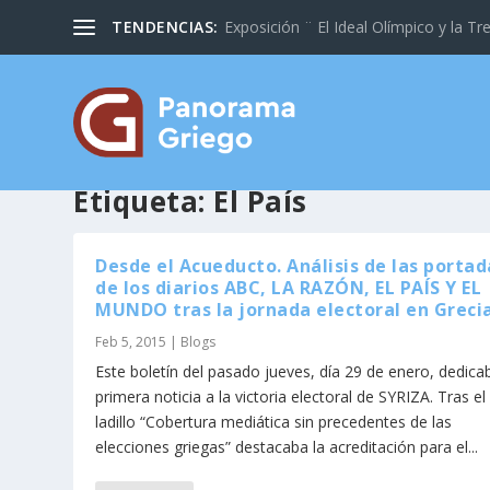
TENDENCIAS:
Exposición ¨ El Ideal Olímpico y la Tre
Etiqueta:
El País
Desde el Acueducto. Análisis de las portad
de los diarios ABC, LA RAZÓN, EL PAÍS Y EL
MUNDO tras la jornada electoral en Greci
Feb 5, 2015
|
Blogs
Este boletín del pasado jueves, día 29 de enero, dedica
primera noticia a la victoria electoral de SYRIZA. Tras el
ladillo “Cobertura mediática sin precedentes de las
elecciones griegas” destacaba la acreditación para el...