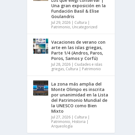
Los que elegí conservar |
Una gran exposición en la
Fundación Basil & Elise
Goulandris
Jul 29, 2026
|
Cultura |
Patrimonio
,
Uncategorized
Vacaciones de verano con
arte en las islas griegas,
Parte 1/4 (Andros, Paros,
Poros, Samos y Corfú)
Jul 28, 2026
|
Ciudades e islas
griegas
,
Cultura | Patrimonio
La zona más amplia del
Monte Olimpo es inscrita
por unanimidad en la Lista
del Patrimonio Mundial de
la UNESCO como Bien
Mixto
Jul 27, 2026
|
Cultura |
Patrimonio
,
Historia |
Arqueología