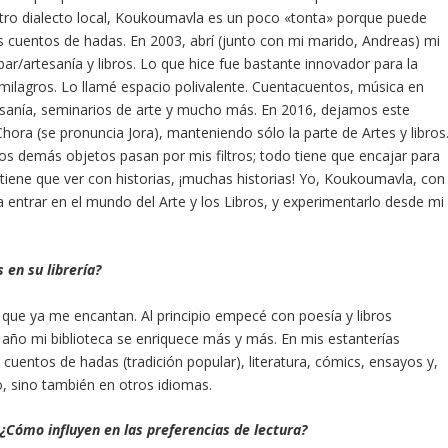
stro dialecto local, Koukoumavla es un poco «tonta» porque puede
 cuentos de hadas. En 2003, abrí (junto con mi marido, Andreas) mi
r/artesanía y libros. Lo que hice fue bastante innovador para la
milagros. Lo llamé espacio polivalente. Cuentacuentos, música en
tesanía, seminarios de arte y mucho más. En 2016, dejamos este
ora (se pronuncia Jora), manteniendo sólo la parte de Artes y libros
 los demás objetos pasan por mis filtros; todo tiene que encajar para
 tiene que ver con historias, ¡muchas historias! Yo, Koukoumavla, con
te a entrar en el mundo del Arte y los Libros, y experimentarlo desde mi
 en su librería?
 que ya me encantan. Al principio empecé con poesía y libros
 año mi biblioteca se enriquece más y más. En mis estanterías
, cuentos de hadas (tradición popular), literatura, cómics, ensayos y,
go, sino también en otros idiomas.
¿Cómo influyen en las preferencias de lectura?