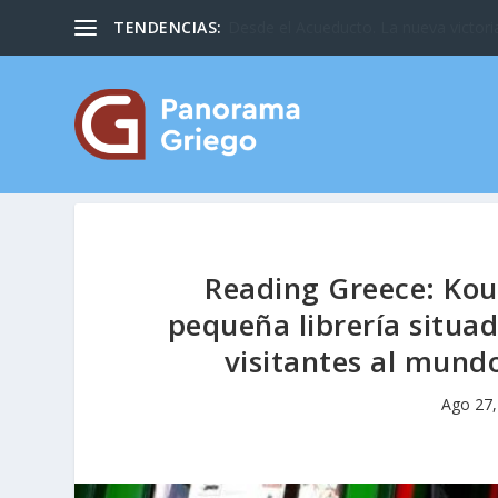
TENDENCIAS:
Desde el Acueducto. La nueva victoria
Reading Greece: Ko
pequeña librería situada
visitantes al mundo
Ago 27,