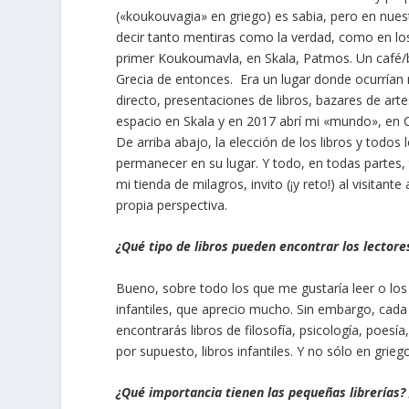
(«koukouvagia» en griego) es sabia, pero en nue
decir tanto mentiras como la verdad, como en los
primer Koukoumavla, en Skala, Patmos. Un café/ba
Grecia de entonces. Era un lugar donde ocurrían 
directo, presentaciones de libros, bazares de ar
espacio en Skala y en 2017 abrí mi «mundo», en Ch
De arriba abajo, la elección de los libros y todos
permanecer en su lugar. Y todo, en todas partes,
mi tienda de milagros, invito (¡y reto!) al visitan
propia perspectiva.
¿Qué tipo de libros pueden encontrar los lectores
Bueno, sobre todo los que me gustaría leer o los
infantiles, que aprecio mucho. Sin embargo, cada
encontrarás libros de filosofía, psicología, poesía
por supuesto, libros infantiles. Y no sólo en grie
¿Qué importancia tienen las pequeñas librerías? 