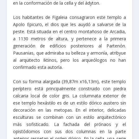
en la conformación de la cella y del ádyton.
Los habitantes de Figaleia consagraron este templo a
Apolo Epicuro, el dios que les auydó a salvarse de la
peste. Está situada en el centro montañoso de Arcadia,
a 1130 metros de altura, y pertenece a la primera
generación de edificios posteriores al Partenón.
Pausanias, que admiraba su belleza y armonía, atribyue
al arquitecto Iktinos, pero los arqueólogos no han
confirmado esta autoría.
Con su forma alargada (39,87m x16,13m), este templo
períptero está principalmente construido con piedra
calcaria local de color gris. La columnata exterior de
ese templo hexástilo es de un estilo dórico austero sin
decoración en las metopas. En el interior, delicadas
esculturas se combinan con un estilo arquitectónico
más sofisticado. La fachada del prónaos y el
opistódomos con sus dos columnas en la parte
anterior respetan el orden dórico. En la cella, una serie