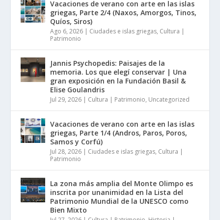
Vacaciones de verano con arte en las islas
griegas, Parte 2/4 (Naxos, Amorgos, Tinos,
Quíos, Siros)
Ago 6, 2026
|
Ciudades e islas griegas
,
Cultura |
Patrimonio
Jannis Psychopedis: Paisajes de la
memoria. Los que elegí conservar | Una
gran exposición en la Fundación Basil &
Elise Goulandris
Jul 29, 2026
|
Cultura | Patrimonio
,
Uncategorized
Vacaciones de verano con arte en las islas
griegas, Parte 1/4 (Andros, Paros, Poros,
Samos y Corfú)
Jul 28, 2026
|
Ciudades e islas griegas
,
Cultura |
Patrimonio
La zona más amplia del Monte Olimpo es
inscrita por unanimidad en la Lista del
Patrimonio Mundial de la UNESCO como
Bien Mixto
Jul 27, 2026
|
Cultura | Patrimonio
,
Historia |