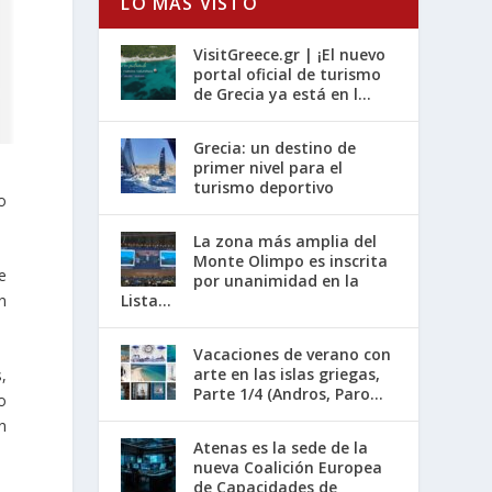
LO MÁS VISTO
VisitGreece.gr | ¡El nuevo
portal oficial de turismo
de Grecia ya está en l...
Grecia: un destino de
primer nivel para el
turismo deportivo
o
La zona más amplia del
Monte Olimpo es inscrita
e
por unanimidad en la
Lista...
n
Vacaciones de verano con
arte en las islas griegas,
,
Parte 1/4 (Andros, Paro...
o
n
Atenas es la sede de la
nueva Coalición Europea
de Capacidades de