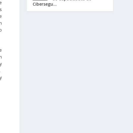
e
Cibersegu...
s
e
n
 o
e
n
y
,
y