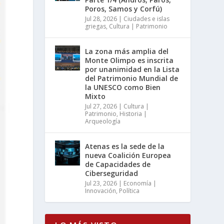
Poros, Samos y Corfú)
Jul 28, 2026
|
Ciudades e islas
griegas
,
Cultura | Patrimonio
La zona más amplia del
Monte Olimpo es inscrita
por unanimidad en la Lista
del Patrimonio Mundial de
la UNESCO como Bien
Mixto
Jul 27, 2026
|
Cultura |
Patrimonio
,
Historia |
Arqueología
Atenas es la sede de la
nueva Coalición Europea
de Capacidades de
Ciberseguridad
Jul 23, 2026
|
Economía |
Innovación
,
Política