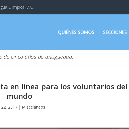
gua Olímpica: 77...
QUIÉNES SOMOS
SECCIONES
s de cinco años de antigüedad.
a en línea para los voluntarios del
mundo
 22, 2017
|
Misceláneos