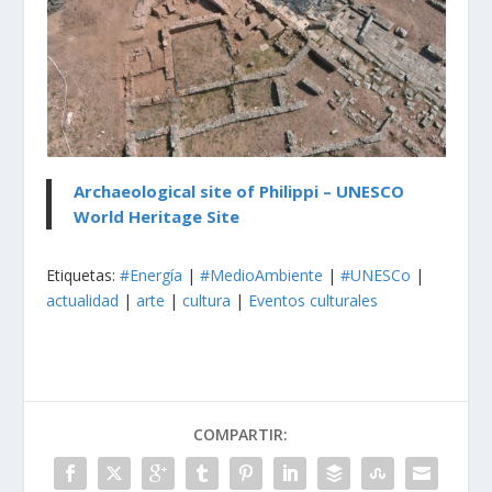
Archaeological site of Philippi – UNESCO
World Heritage Site
Etiquetas:
#Energía
|
#MedioAmbiente
|
#UNESCo
|
actualidad
|
arte
|
cultura
|
Eventos culturales
COMPARTIR: