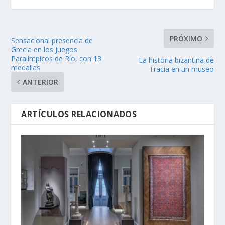
PRÓXIMO
Sensacional presencia de
Grecia en los Juegos
Paralímpicos de Río, con 13
La historia bizantina de
medallas
Tracia en un museo
ANTERIOR
ARTÍCULOS RELACIONADOS