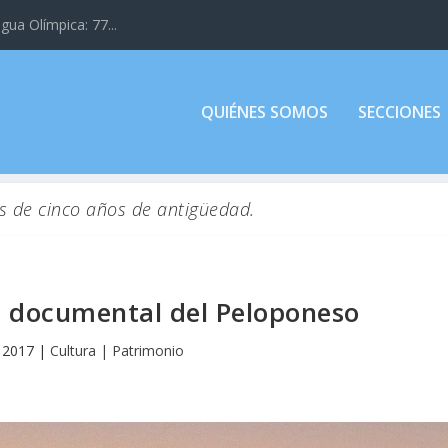
gua Olímpica: 77...
QUIÉNES SOMOS
SECCIONES
s de cinco años de antigüedad.
ine documental del Peloponeso
 2017
|
Cultura | Patrimonio