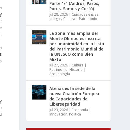
Parte 1/4 (Andros, Paros,
a
Poros, Samos y Corfú)
y
Jul 28, 2026
|
Ciudades e islas
griegas
,
Cultura | Patrimonio
e
e
La zona más amplia del
,
Monte Olimpo es inscrita
,
por unanimidad en la Lista
a
del Patrimonio Mundial de
s
la UNESCO como Bien
Mixto
s
Jul 27, 2026
|
Cultura |
Patrimonio
,
Historia |
Arqueología
Atenas es la sede de la
nueva Coalición Europea
de Capacidades de
y
Ciberseguridad
o
Jul 23, 2026
|
Economía |
u
Innovación
,
Política