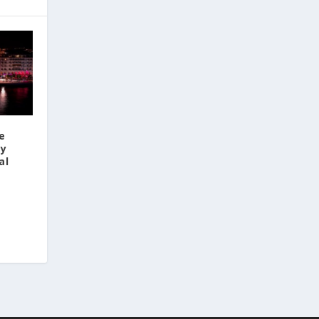
de
 y
al