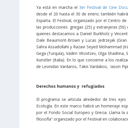
Ya está en marcha el
3er Festival de Cine Doc
desde el 20 hasta el 30 de enero; también habr
Esparta. El Festival, organizado por el Centro
las producciones griegas (25) y extranjeras (50) d
quienes destacamos a Daniel Burkholz y Vincent F
Dale Beaumont-Brown y Lucas Jedrzejak (Gran
Sahra Assadollahi y Razavi Seyed Mohammad (Irán)
Gega (Turquía), Vadim Vitovtsev, Olga Shadrina, 
Kunstler (Italia). En lo que concierne a los reali
de Leonidas Vardaros, Takis Vardakos, Iason Pi
Derechos humanos y refugiados
El programa se articula alrededor de tres eje
Ecología. En este marco habrá un homenaje esp
por el Fondo Social Europeo y Grecia. Llama la 
filosofía” organizado por el Festival en colaborac