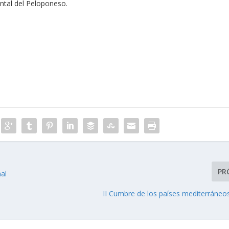
ntal del Peloponeso.
PR
nal
II Cumbre de los países mediterráneos