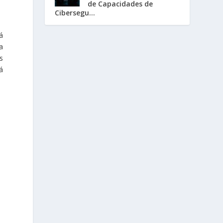
de Capacidades de
Cibersegu...
á
a
s
á