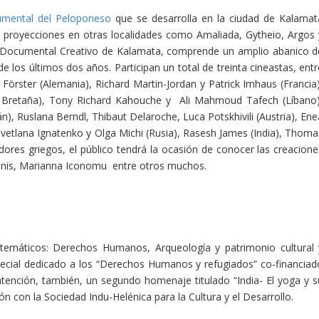
umental del Peloponeso
que se desarrolla en la ciudad de Kalamat
á proyecciones en otras localidades como Amaliada, Gytheio, Argos 
 de Documental Creativo de Kalamata, comprende un amplio abanico d
e los últimos dos años. Participan un total de treinta cineastas, entr
örster (Alemania), Richard Martin-Jordan y Patrick Imhaus (Francia)
 Bretaña), Tony Richard Kahouche y Ali Mahmoud Tafech (Líbano)
, Ruslana Berndl, Thibaut Delaroche, Luca Potskhivili (Austria), Ene
Svetlana Ignatenko y Olga Michi (Rusia), Rasesh James (India), Thoma
zadores griegos, el público tendrá la ocasión de conocer las creacione
pinis, Marianna Iconomu entre otros muchos.
s temáticos: Derechos Humanos, Arqueología y patrimonio cultural 
ecial dedicado a los “Derechos Humanos y refugiados” co-financiad
atención, también, un segundo homenaje titulado “India- El yoga y s
ión con la Sociedad Indu-Helénica para la Cultura y el Desarrollo.