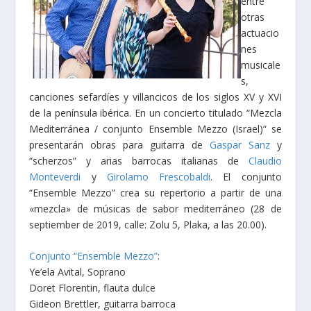
entre
otras
actuacio
nes
musicale
s,
canciones sefardíes y villancicos de los siglos XV y XVI
de la península ibérica. En un concierto titulado “Mezcla
Mediterránea / conjunto Ensemble Mezzo (Israel)” se
presentarán obras para guitarra de
Gaspar Sanz
y
“scherzos” y arias barrocas italianas de
Claudio
Monteverdi
y
Girolamo Frescobaldi
. El conjunto
“Ensemble Mezzo” crea su repertorio a partir de una
«mezcla» de músicas de sabor mediterráneo (28 de
septiember de 2019, calle: Zolu 5, Plaka, a las 20.00).
Conjunto “Ensemble Mezzo”
:
Ye’ela Avital, Soprano
Doret Florentin, flauta dulce
Gideon Brettler, guitarra barroca