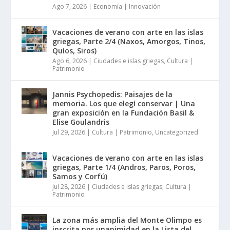
Ago 7, 2026
|
Economía | Innovación
Vacaciones de verano con arte en las islas
griegas, Parte 2/4 (Naxos, Amorgos, Tinos,
Quíos, Siros)
Ago 6, 2026
|
Ciudades e islas griegas
,
Cultura |
Patrimonio
Jannis Psychopedis: Paisajes de la
memoria. Los que elegí conservar | Una
gran exposición en la Fundación Basil &
Elise Goulandris
Jul 29, 2026
|
Cultura | Patrimonio
,
Uncategorized
Vacaciones de verano con arte en las islas
griegas, Parte 1/4 (Andros, Paros, Poros,
Samos y Corfú)
Jul 28, 2026
|
Ciudades e islas griegas
,
Cultura |
Patrimonio
La zona más amplia del Monte Olimpo es
inscrita por unanimidad en la Lista del