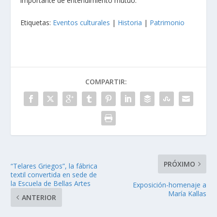
importante de entendimiento mutuo.
Etiquetas:
Eventos culturales
|
Historia
|
Patrimonio
COMPARTIR:
PRÓXIMO
“Telares Griegos”, la fábrica
textil convertida en sede de
la Escuela de Bellas Artes
Exposición-homenaje a
María Kallas
ANTERIOR