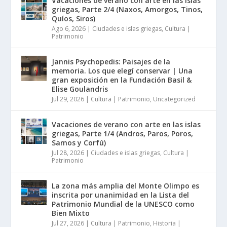
Vacaciones de verano con arte en las islas
griegas, Parte 2/4 (Naxos, Amorgos, Tinos,
Quíos, Siros)
Ago 6, 2026
|
Ciudades e islas griegas
,
Cultura |
Patrimonio
Jannis Psychopedis: Paisajes de la
memoria. Los que elegí conservar | Una
gran exposición en la Fundación Basil &
Elise Goulandris
Jul 29, 2026
|
Cultura | Patrimonio
,
Uncategorized
Vacaciones de verano con arte en las islas
griegas, Parte 1/4 (Andros, Paros, Poros,
Samos y Corfú)
Jul 28, 2026
|
Ciudades e islas griegas
,
Cultura |
Patrimonio
La zona más amplia del Monte Olimpo es
inscrita por unanimidad en la Lista del
Patrimonio Mundial de la UNESCO como
Bien Mixto
Jul 27, 2026
|
Cultura | Patrimonio
,
Historia |