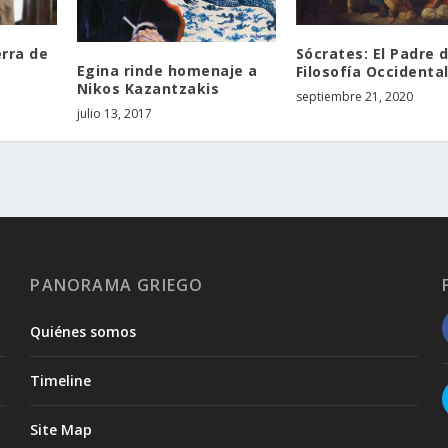
erra de
Sócrates: El Padre d
Egina rinde homenaje a
Filosofía Occidenta
Nikos Kazantzakis
septiembre 21, 2020
julio 13, 2017
PANORAMA GRIEGO
Quiénes somos
Timeline
Site Map