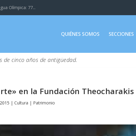
gua Olímpica: 77...
QUIÉNES SOMOS
SECCIONES
s de cinco años de antigüedad.
 arte» en la Fundación Theocharakis
 2015
|
Cultura | Patrimonio