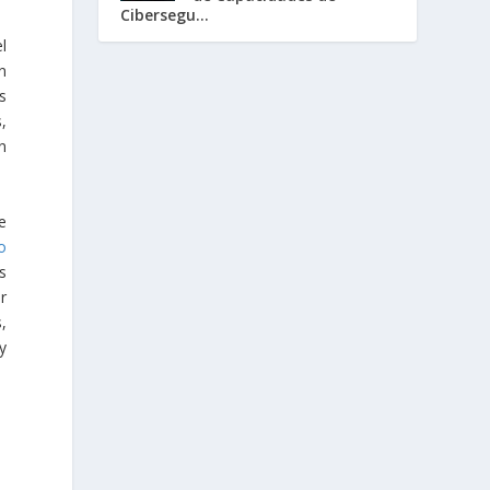
Cibersegu...
l
n
s
,
n
e
o
s
r
,
y