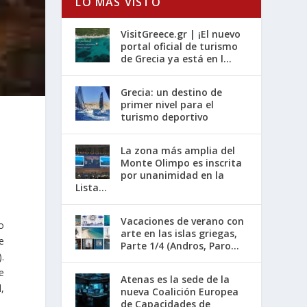
LO MÁS VISTO
VisitGreece.gr | ¡El nuevo
portal oficial de turismo
de Grecia ya está en l...
Grecia: un destino de
primer nivel para el
turismo deportivo
La zona más amplia del
Monte Olimpo es inscrita
por unanimidad en la
Lista...
Vacaciones de verano con
o
arte en las islas griegas,
e
Parte 1/4 (Andros, Paro...
.
e
Atenas es la sede de la
,
nueva Coalición Europea
de Capacidades de