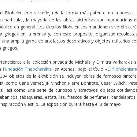
l Filohelenismo se refleja de la forma más patente: en la poesía, e
En particular, la mayoría de las obras pictóricas son reproducidas e
blico en general. Los círculos filohelénicos mantienen vivo el interé
sa griega» en la prensa y, con este propósito, organizan recolectas
una amplia gama de artefactos decorativos y objetos utilitarios co
s griegos.
teneciente a la colección privada de Michalis y Dimitra Varkarakis s
la
Fundación Theocharakis
, en Atenas, bajo el título «
El filohelenism
s 304 objetos de la exhibición se incluyen obras de famosos pintore
IX, como Carle Vernet, JP Vinchon Pierre Bonirote, Cesar Willich, Pete
l, así como una serie de curiosos y atractivos objetos cotidianos
 abanicos, tabaqueras, estatuillas, frascos de perfumes, candelabros 
inspiracción y estilo. La exposición durará hasta el 3 de mayo.