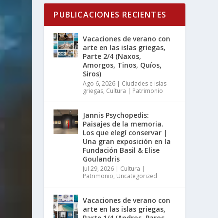
PUBLICACIONES RECIENTES
Vacaciones de verano con
arte en las islas griegas,
Parte 2/4 (Naxos,
Amorgos, Tinos, Quíos,
Siros)
Ago 6, 2026
|
Ciudades e islas
griegas
,
Cultura | Patrimonio
Jannis Psychopedis:
Paisajes de la memoria.
Los que elegí conservar |
Una gran exposición en la
Fundación Basil & Elise
Goulandris
Jul 29, 2026
|
Cultura |
Patrimonio
,
Uncategorized
Vacaciones de verano con
arte en las islas griegas,
Parte 1/4 (Andros, Paros,