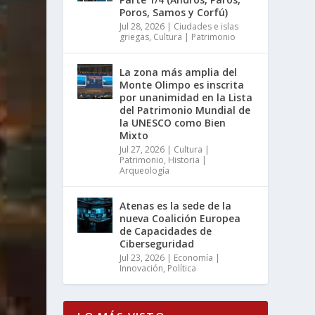
Poros, Samos y Corfú)
Jul 28, 2026
|
Ciudades e islas
griegas
,
Cultura | Patrimonio
La zona más amplia del
Monte Olimpo es inscrita
por unanimidad en la Lista
del Patrimonio Mundial de
la UNESCO como Bien
Mixto
Jul 27, 2026
|
Cultura |
Patrimonio
,
Historia |
Arqueología
Atenas es la sede de la
nueva Coalición Europea
de Capacidades de
Ciberseguridad
Jul 23, 2026
|
Economía |
Innovación
,
Política