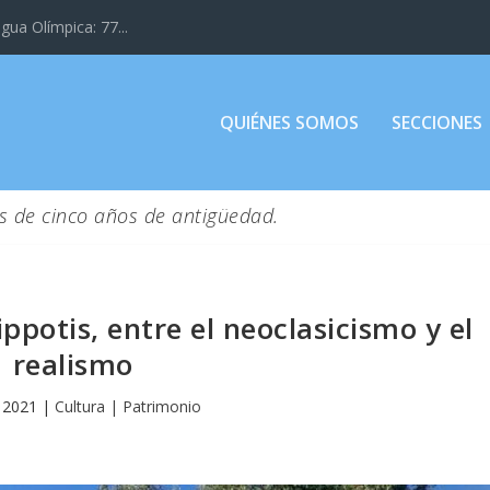
gua Olímpica: 77...
QUIÉNES SOMOS
SECCIONES
s de cinco años de antigüedad.
lippotis, entre el neoclasicismo y el
realismo
 2021
|
Cultura | Patrimonio