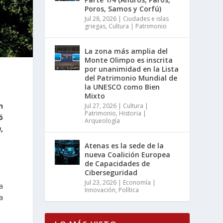
Poros, Samos y Corfú)
Jul 28, 2026
|
Ciudades e islas
griegas
,
Cultura | Patrimonio
La zona más amplia del
Monte Olimpo es inscrita
por unanimidad en la Lista
del Patrimonio Mundial de
la UNESCO como Bien
Mixto
n
Jul 27, 2026
|
Cultura |
Patrimonio
,
Historia |
ó
Arqueología
a
,
Atenas es la sede de la
nueva Coalición Europea
de Capacidades de
Ciberseguridad
Jul 23, 2026
|
Economía |
a
Innovación
,
Política
a