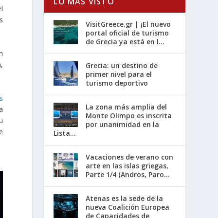
LO MÁS VISTO
l
s
VisitGreece.gr | ¡El nuevo
portal oficial de turismo
de Grecia ya está en l...
n
,
Grecia: un destino de
primer nivel para el
turismo deportivo
s
La zona más amplia del
a
Monte Olimpo es inscrita
u
por unanimidad en la
e
Lista...
Vacaciones de verano con
arte en las islas griegas,
Parte 1/4 (Andros, Paro...
Atenas es la sede de la
nueva Coalición Europea
de Capacidades de