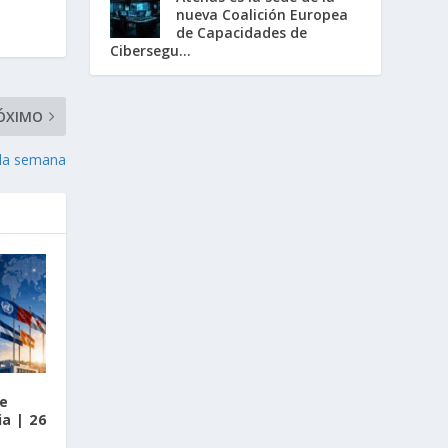
nueva Coalición Europea
de Capacidades de
Cibersegu...
ÓXIMO
 la semana
re
a | 26