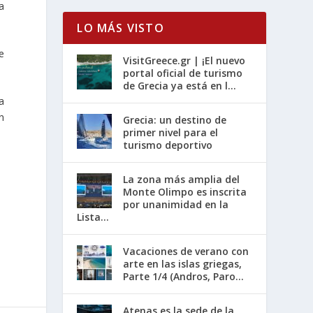
a
LO MÁS VISTO
e
VisitGreece.gr | ¡El nuevo
portal oficial de turismo
de Grecia ya está en l...
a
n
Grecia: un destino de
primer nivel para el
turismo deportivo
La zona más amplia del
Monte Olimpo es inscrita
por unanimidad en la
Lista...
Vacaciones de verano con
arte en las islas griegas,
Parte 1/4 (Andros, Paro...
Atenas es la sede de la