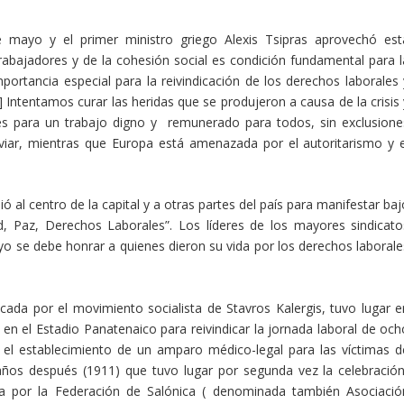
mayo y el primer ministro griego Alexis Tsipras aprovechó est
trabajadores y de la cohesión social es condición fundamental para l
ortancia especial para la reivindicación de los derechos laborales 
 Intentamos curar las heridas que se produjeron a causa de la crisis 
nes para un trabajo digno y remunerado para todos, sin exclusione
iar, mientras que Europa está amenazada por el autoritarismo y e
al centro de la capital y a otras partes del país para manifestar baj
ad, Paz, Derechos Laborales”. Los líderes de los mayores sindicato
o se debe honrar a quienes dieron su vida por los derechos laborale
cada por el movimiento socialista de Stavros Kalergis, tuvo lugar e
n el Estadio Panatenaico para reivindicar la jornada laboral de och
y el establecimiento de un amparo médico-legal para las víctimas d
 años después (1911) que tuvo lugar por segunda vez la celebración
a por la Federación de Salónica ( denominada también Asociació