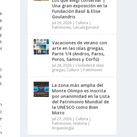
Los que elegí conservar |
Una gran exposición en la
Fundación Basil & Elise
a
Goulandris
a
Jul 29, 2026
|
Cultura |
y
Patrimonio
,
Uncategorized
y
s
Vacaciones de verano con
arte en las islas griegas,
l
Parte 1/4 (Andros, Paros,
Poros, Samos y Corfú)
Jul 28, 2026
|
Ciudades e islas
o
griegas
,
Cultura | Patrimonio
s
s
La zona más amplia del
Monte Olimpo es inscrita
por unanimidad en la Lista
del Patrimonio Mundial de
n
la UNESCO como Bien
o
Mixto
e
Jul 27, 2026
|
Cultura |
Patrimonio
,
Historia |
-
Arqueología
n