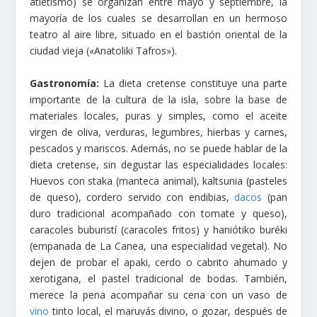
atletismo) se organizan entre mayo y septiembre, la
mayoría de los cuales se desarrollan en un hermoso
teatro al aire libre, situado en el bastión oriental de la
ciudad vieja («Anatoliki Tafros»).
Gastronomía:
La dieta cretense constituye una parte
importante de la cultura de la isla, sobre la base de
materiales locales, puras y simples, como el aceite
virgen de oliva, verduras, legumbres, hierbas y carnes,
pescados y mariscos. Además, no se puede hablar de la
dieta cretense, sin degustar las especialidades locales:
Huevos con staka (manteca animal), kaltsunia (pasteles
de queso), cordero servido con endibias,
dacos
(pan
duro tradicional acompañado con tomate y queso),
caracoles buburistí (caracoles fritos) y haniótiko buréki
(empanada de La Canea, una especialidad vegetal). No
dejen de probar el apaki, cerdo o cabrito ahumado y
xerotigana, el pastel tradicional de bodas. También,
merece la pena acompañar su cena con un vaso de
vino
tinto local, el maruvás divino, o gozar, después de