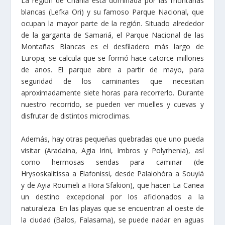
La región de Chania está dominada por las montañas
blancas (Lefka Ori) y su famoso Parque Nacional, que
ocupan la mayor parte de la región. Situado alrededor
de la garganta de Samariá, el Parque Nacional de las
Montañas Blancas es el desfiladero más largo de
Europa; se calcula que se formó hace catorce millones
de anos. El parque abre a partir de mayo, para
seguridad de los caminantes que necesitan
aproximadamente siete horas para recorrerlo. Durante
nuestro recorrido, se pueden ver muelles y cuevas y
disfrutar de distintos microclimas.
Además, hay otras pequeñas quebradas que uno pueda
visitar (Aradaina, Agia Irini, Imbros y Polyrhenia), así
como hermosas sendas para caminar (de
Hrysoskalitissa a Elafonissi, desde Palaiohóra a Souyiá
y de Ayia Roumeli a Hora Sfakion), que hacen La Canea
un destino excepcional por los aficionados a la
naturaleza. En las playas que se encuentran al oeste de
la ciudad (Balos, Falasarna), se puede nadar en aguas