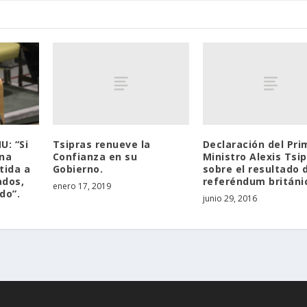
Tsipras renueve la
Declaración del Pri
U: “Si
Confianza en su
Ministro Alexis Tsi
na
Gobierno.
sobre el resultado 
tida a
referéndum británi
ados,
enero 17, 2019
do”.
junio 29, 2016