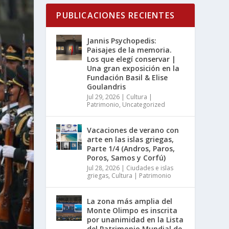
PUBLICACIONES RECIENTES
Jannis Psychopedis:
Paisajes de la memoria.
Los que elegí conservar |
Una gran exposición en la
Fundación Basil & Elise
Goulandris
Jul 29, 2026
|
Cultura |
Patrimonio
,
Uncategorized
Vacaciones de verano con
arte en las islas griegas,
Parte 1/4 (Andros, Paros,
Poros, Samos y Corfú)
Jul 28, 2026
|
Ciudades e islas
griegas
,
Cultura | Patrimonio
La zona más amplia del
Monte Olimpo es inscrita
por unanimidad en la Lista
del Patrimonio Mundial de