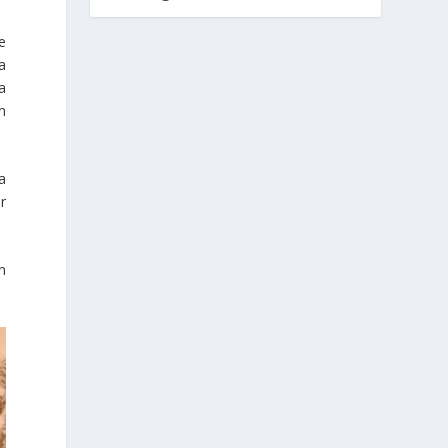
e
a
a
n
a
r
n