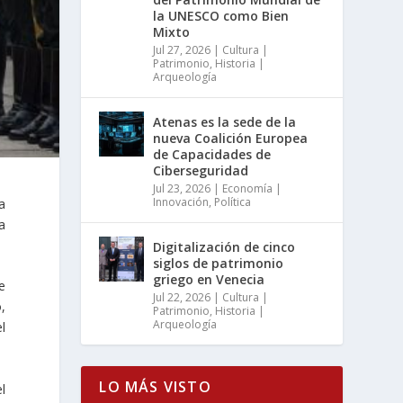
la UNESCO como Bien
Mixto
Jul 27, 2026
|
Cultura |
Patrimonio
,
Historia |
Arqueología
Atenas es la sede de la
nueva Coalición Europea
de Capacidades de
Ciberseguridad
Jul 23, 2026
|
Economía |
Innovación
,
Política
a
a
Digitalización de cinco
siglos de patrimonio
griego en Venecia
e
Jul 22, 2026
|
Cultura |
,
Patrimonio
,
Historia |
Arqueología
l
LO MÁS VISTO
el