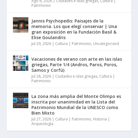
Ago 6, 2026
|
Ciudades e islas griegas
,
Cultura |
Patrimonio
Jannis Psychopedis: Paisajes de la
memoria. Los que elegí conservar | Una
gran exposición en la Fundación Basil &
Elise Goulandris
Jul 29, 2026
|
Cultura | Patrimonio
,
Uncategorized
Vacaciones de verano con arte en las islas
griegas, Parte 1/4 (Andros, Paros, Poros,
Samos y Corfú)
Jul 28, 2026
|
Ciudades e islas griegas
,
Cultura |
Patrimonio
La zona más amplia del Monte Olimpo es
inscrita por unanimidad en la Lista del
Patrimonio Mundial de la UNESCO como
Bien Mixto
Jul 27, 2026
|
Cultura | Patrimonio
,
Historia |
Arqueología