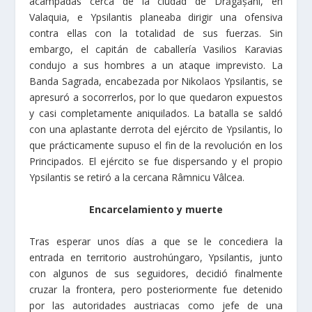
acampadas cerca de la ciudad de Drăgășani, en
Valaquia, e Ypsilantis planeaba dirigir una ofensiva
contra ellas con la totalidad de sus fuerzas. Sin
embargo, el capitán de caballería Vasilios Karavias
condujo a sus hombres a un ataque imprevisto. La
Banda Sagrada, encabezada por Nikolaos Ypsilantis, se
apresuró a socorrerlos, por lo que quedaron expuestos
y casi completamente aniquilados. La batalla se saldó
con una aplastante derrota del ejército de Ypsilantis, lo
que prácticamente supuso el fin de la revolución en los
Principados. El ejército se fue dispersando y el propio
Ypsilantis se retiró a la cercana Râmnicu Vâlcea.
Encarcelamiento y muerte
Tras esperar unos días a que se le concediera la
entrada en territorio austrohúngaro, Ypsilantis, junto
con algunos de sus seguidores, decidió finalmente
cruzar la frontera, pero posteriormente fue detenido
por las autoridades austriacas como jefe de una